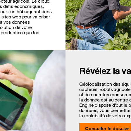
cteur agricole. Le cloud
es défis économiques,
eur : en hébergeant dans
 sites web pour valoriser
ant vos données
olution de votre
e production que les
Révélez la v
Géolocalisation des équ
capteurs, robots agricole
et de nourriture consom
la donnée est au centre d
Engine dispose d’outils po
données, vous permettant 
la rentabilité de votre exp
Consulter le dossier