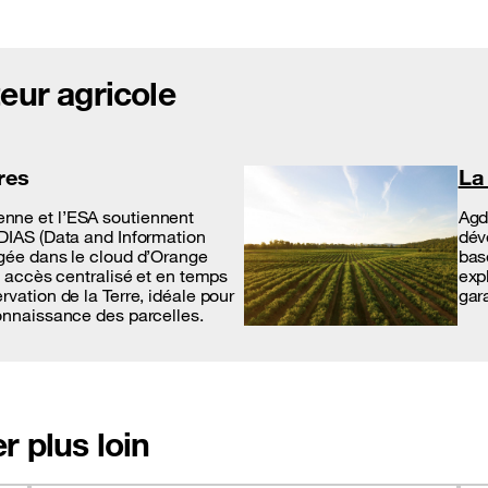
eur agricole
res
La
nne et l’ESA soutiennent
Agd
DIAS (Data and Information
dév
gée dans le cloud d’Orange
bas
n accès centralisé et en temps
exp
vation de la Terre, idéale pour
gara
onnaissance des parcelles.
r plus loin