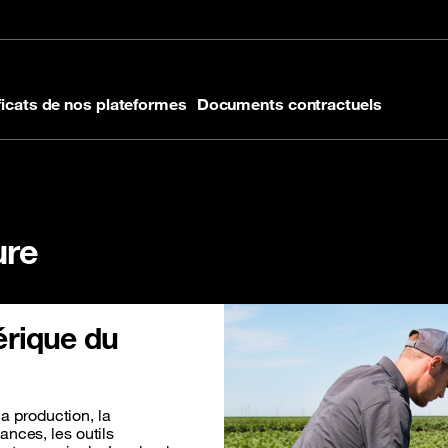
 de page
ficats de nos plateformes
Documents contractuels
ure
érique du
la production, la
nces, les outils