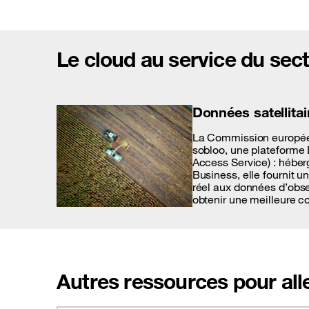
Le cloud au service du sect
Données satellitai
La Commission europée
sobloo, une plateforme 
Access Service) : héber
Business, elle fournit u
réel aux données d’obser
obtenir une meilleure c
Autres ressources pour alle