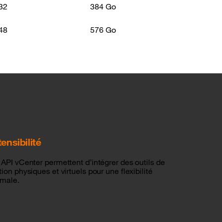
32
384 Go
48
576 Go
ensibilité
 API vCenter permettent d’intégrer des outils de
ion physiques et virtuels pour une flexibilité
imale.