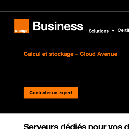
Aller au menu
Aller au contenu
Aller au pied
Certi
Solutions
Orange Business
Calcul et stockage – Cloud Avenue
Centralisez la gestion de
[Fonctionnalités ]
Contacter un expert
Serveurs dédiés pour vos do