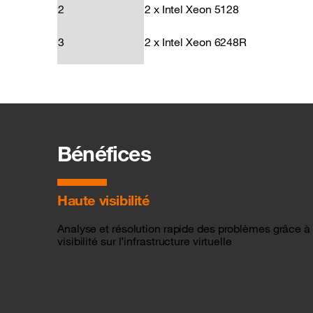
2
2 x Intel Xeon 5128
3
2 x Intel Xeon 6248R
Bénéfices
Haute visibilité
Analyse et résolution rapide des problèmes grâce à 
visibilité sur l’infrastructure virtuelle