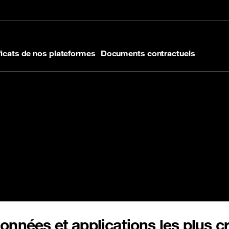
 de page
ficats de nos plateformes
Documents contractuels
 votre infrastructure virtuelle
nnées et applications les plus cr