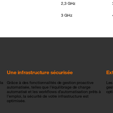
2,3 GHz
3 GHz
Une infrastructure sécurisée
Ext
la
Grâce à des fonctionnalités de gestion proactive
Les
automatisée, telles que l’équilibrage de charge
gest
automatisé et les workflows d’automatisation prêts à
opt
l’emploi, la sécurité de votre infrastructure est
optimisée.