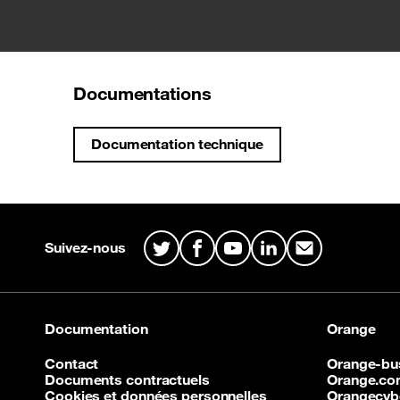
Documentations
Documentation technique
Plan du site & Information
Suivez-nous
Twitter
Facebook
Youtube
LinkedIn
Mail
Documentation
Orange
Contact
Orange-bu
Documents contractuels
Orange.c
Cookies et données personnelles
Orangecyb