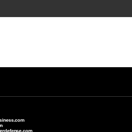
siness.com
om
erdefense.com