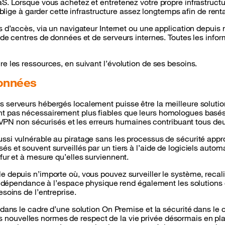
aaS. Lorsque vous achetez et entretenez votre propre infrastruc
 oblige à garder cette infrastructure assez longtemps afin de renta
s d’accès, via un navigateur Internet ou une application depuis n
n de centres de données et de serveurs internes. Toutes les inf
re les ressources, en suivant l’évolution de ses besoins.
données
 serveurs hébergés localement puisse être la meilleure solution 
nt pas nécessairement plus fiables que leurs homologues basés 
aux VPN non sécurisés et les erreurs humaines contribuant tous d
ussi vulnérable au piratage sans les processus de sécurité appr
 et souvent surveillés par un tiers à l’aide de logiciels automat
fur et à mesure qu’elles surviennent.
e depuis n’importe où, vous pouvez surveiller le système, reca
 la dépendance à l’espace physique rend également les solutions 
esoins de l’entreprise.
 dans le cadre d’une solution On Premise et la sécurité dans le c
ouvelles normes de respect de la vie privée désormais en place