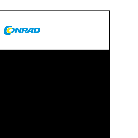
rdiser, manager et partager de manière
nées entre ses services et ses entités
Le résultat
ervice
Une plateforme Big Data rendant
is
disponibles en temps réel des
permis de
données structurées provenant de
t élevé.
toutes les sources connectées.
nées sont
Support des requêtes ad hoc grâce à
tockées via
Big Query.
Elimination des silos de données.
Approche Self-Service permettant
une simplification de l’analyse des