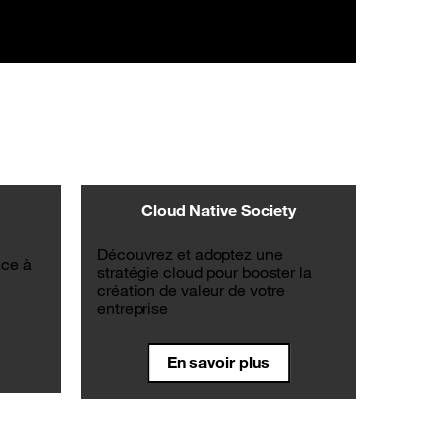
données et de la création de tableaux
de bord.
Cloud Native Society
Découvrez et adoptez une
âce à
stratégie cloud pour booster la
création de valeur de votre
entreprise
En savoir plus