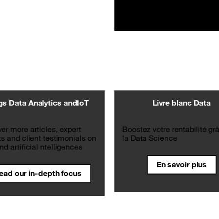
gs Data Analytics andIoT
Livre blanc Data
er more articles, expert
Boostez votre rentabilité gr
ts and client testimonials on
la Data Science
nd artificial ntelligences
En savoir plus
ead our in-depth focus