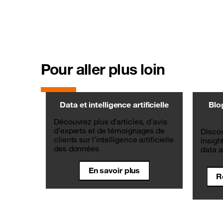
Pour aller plus loin
Data et intelligence artificielle
Blo
Découvrez plus d’articles, d’avis
d’experts et de témoignages de
Discov
clients sur l’intelligence artificielle
insigh
des données
data a
En savoir plus
R