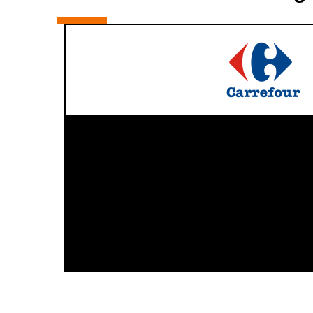
Carrefour Belgium souhaitait moderniser sa c
l’exploitation de ses données
Notre solution
Le résult
Migration vers GCP via Cloudera
Carrefour
permettant le stockage et le
plus effic
traitement des données de manière
services 
sécurisé et ouverte
de data sc
Big Query