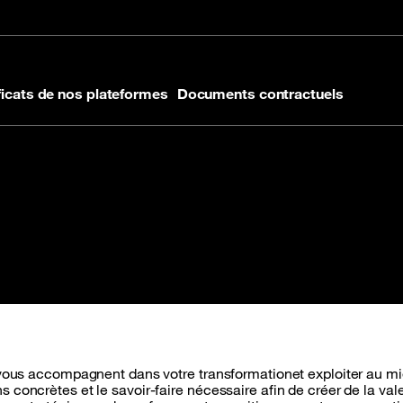
 de page
ficats de nos plateformes
Documents contractuels
 Cloud pour l’analyse de vos
t vous accompagnent dans votre transformationet exploiter au m
 concrètes et le savoir-faire nécessaire afin de créer de la val