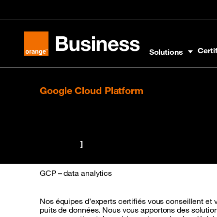
Aller au menu
Aller au contenu
Aller au pied
Certi
Solutions
Orange Business
Google Cloud Platform
La puissance de Google
[Multicloud
]
GCP – data analytics
Nos équipes d’experts certifiés vous conseillent e
puits de données. Nous vous apportons des solutions