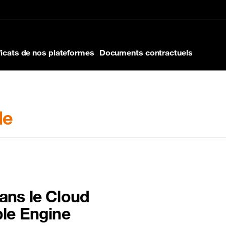
 de page
ficats de nos plateformes
Documents contractuels
de
 dans le Cloud
ble Engine